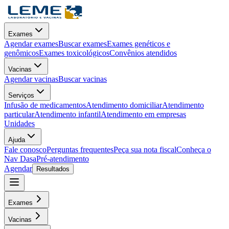
Exames
Agendar exames
Buscar exames
Exames genéticos e
genômicos
Exames toxicológicos
Convênios atendidos
Vacinas
Agendar vacinas
Buscar vacinas
Serviços
Infusão de medicamentos
Atendimento domiciliar
Atendimento
particular
Atendimento infantil
Atendimento em empresas
Unidades
Ajuda
Fale conosco
Perguntas frequentes
Peça sua nota fiscal
Conheça o
Nav Dasa
Pré-atendimento
Agendar
Resultados
Exames
Vacinas