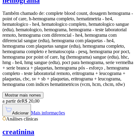
hemograma
Também chamado de:
complete blood count, dosagem hemograma -
point of care, h-hemograma completo, hematimetria - he4,
hematologico - he4, hematologico completo, hematologico sangue
(edta), hematologico, hemograma, hemograma - teste laboratorial
remoto, hemograma com diferencial - he4, hemograma com
diferencial sangue (edta), hemograma com plaquetas - he4,
hemograma com plaquetas sangue (edta), hemograma completo,
hemograma completo e hematoscopia - pesq, hemograma por poct,
hemograma por point of care, hg (hemograma) sangue (edta), hhc,
hmg - he4, hmg sangue (edta), poct para hemograma, serie vermelha
+ serie branca + plaquetas, hemograma pós - esforço , hemograma
completo - teste laboratorial remoto, eritrograma + leucograma +
plaquetas, cbc, sv + sb + plaquetas, eritrograma + leucograma,
hemograma com indices hematimetricos (vcm, hcm, chcm, rdw)
Mostrar mais nomes
a partir de
R$
20,00
Mais informações
Adicionar
Análises clínicas
creatinina