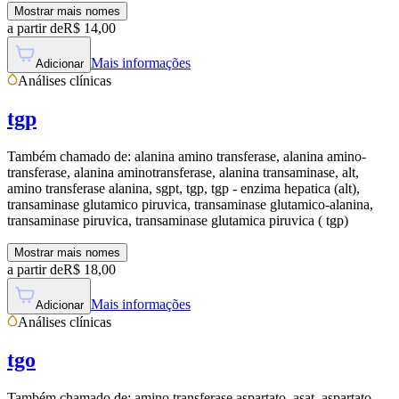
Mostrar mais nomes
a partir de
R$
14,00
Mais informações
Adicionar
Análises clínicas
tgp
Também chamado de:
alanina amino transferase, alanina amino-
transferase, alanina aminotransferase, alanina transaminase, alt,
amino transferase alanina, sgpt, tgp, tgp - enzima hepatica (alt),
transaminase glutamico piruvica, transaminase glutamico-alanina,
transaminase piruvica, transaminase glutamica piruvica ( tgp)
Mostrar mais nomes
a partir de
R$
18,00
Mais informações
Adicionar
Análises clínicas
tgo
Também chamado de:
amino transferase aspartato, asat, aspartato