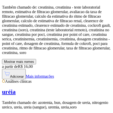
Também chamado de:
creatinina, creatinina - teste laboratorial
remoto, estimativa de filtracao glomerular, avaliacao da taxa de
filtracao glomerular, calculo da estimativa do ritmo de filtracao
glomerular, calculo de estimativa de filtracao renal, clearence de
creatinina estimado, clearence estimado de creatinina, cockroft gault,
creatinina (soro), creatinina (teste laboratorial remoto), creatinina no
sangue, creatinina por poct, creatinina por point of care, creatinina
serica, creatininemia, creatininemia, creatinina, dosagem creatinina -
point of care, dosagem de creatinina, formula de cokroft, poct para
creatinina, ritmo de filtracao glomerular, taxa de filtracao glomerular,
creatinina, soro
Mostrar mais nomes
a partir de
R$
16,00
Mais informações
Adicionar
Análises clínicas
uréia
Também chamado de:
azotemia, bun, dosagem de ureia, nitrogenio
ureico, ureia, ureia (sangue), uremia, ureia,soro