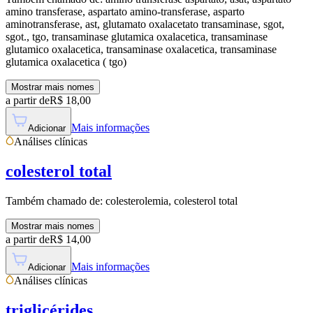
amino transferase, aspartato amino-transferase, asparto
aminotransferase, ast, glutamato oxalacetato transaminase, sgot,
sgot., tgo, transaminase glutamica oxalacetica, transaminase
glutamico oxalacetica, transaminase oxalacetica, transaminase
glutamica oxalacetica ( tgo)
Mostrar mais nomes
a partir de
R$
18,00
Mais informações
Adicionar
Análises clínicas
colesterol total
Também chamado de:
colesterolemia, colesterol total
Mostrar mais nomes
a partir de
R$
14,00
Mais informações
Adicionar
Análises clínicas
triglicérides