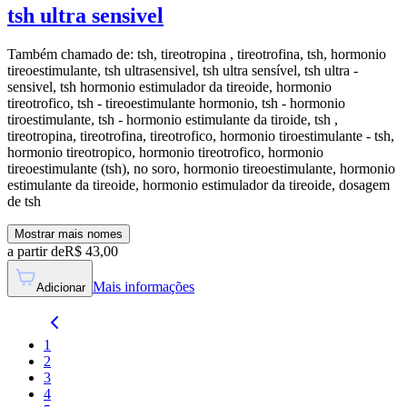
tsh ultra sensivel
Também chamado de:
tsh, tireotropina , tireotrofina, tsh, hormonio
tireoestimulante, tsh ultrasensivel, tsh ultra sensível, tsh ultra -
sensivel, tsh hormonio estimulador da tireoide, hormonio
tireotrofico, tsh - tireoestimulante hormonio, tsh - hormonio
tiroestimulante, tsh - hormonio estimulante da tiroide, tsh ,
tireotropina, tireotrofina, tireotrofico, hormonio tiroestimulante - tsh,
hormonio tireotropico, hormonio tireotrofico, hormonio
tireoestimulante (tsh), no soro, hormonio tireoestimulante, hormonio
estimulante da tireoide, hormonio estimulador da tireoide, dosagem
de tsh
Mostrar mais nomes
a partir de
R$
43,00
Mais informações
Adicionar
1
2
3
4