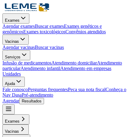
Exames
Agendar exames
Buscar exames
Exames genéticos e
genômicos
Exames toxicológicos
Convênios atendidos
Vacinas
Agendar vacinas
Buscar vacinas
Serviços
Infusão de medicamentos
Atendimento domiciliar
Atendimento
particular
Atendimento infantil
Atendimento em empresas
Unidades
Ajuda
Fale conosco
Perguntas frequentes
Peça sua nota fiscal
Conheça o
Nav Dasa
Pré-atendimento
Agendar
Resultados
Exames
Vacinas