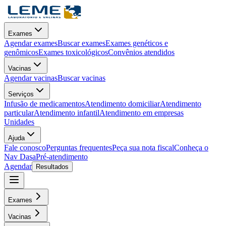
Exames
Agendar exames
Buscar exames
Exames genéticos e
genômicos
Exames toxicológicos
Convênios atendidos
Vacinas
Agendar vacinas
Buscar vacinas
Serviços
Infusão de medicamentos
Atendimento domiciliar
Atendimento
particular
Atendimento infantil
Atendimento em empresas
Unidades
Ajuda
Fale conosco
Perguntas frequentes
Peça sua nota fiscal
Conheça o
Nav Dasa
Pré-atendimento
Agendar
Resultados
Exames
Vacinas