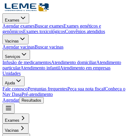
Exames
Agendar exames
Buscar exames
Exames genéticos e
genômicos
Exames toxicológicos
Convênios atendidos
Vacinas
Agendar vacinas
Buscar vacinas
Serviços
Infusão de medicamentos
Atendimento domiciliar
Atendimento
particular
Atendimento infantil
Atendimento em empresas
Unidades
Ajuda
Fale conosco
Perguntas frequentes
Peça sua nota fiscal
Conheça o
Nav Dasa
Pré-atendimento
Agendar
Resultados
Exames
Vacinas