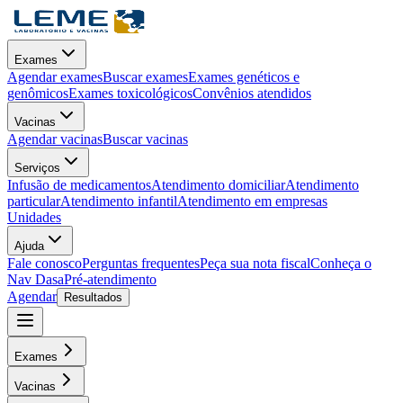
Exames
Agendar exames
Buscar exames
Exames genéticos e
genômicos
Exames toxicológicos
Convênios atendidos
Vacinas
Agendar vacinas
Buscar vacinas
Serviços
Infusão de medicamentos
Atendimento domiciliar
Atendimento
particular
Atendimento infantil
Atendimento em empresas
Unidades
Ajuda
Fale conosco
Perguntas frequentes
Peça sua nota fiscal
Conheça o
Nav Dasa
Pré-atendimento
Agendar
Resultados
Exames
Vacinas