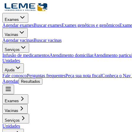
Exames
Agendar exames
Buscar exames
Exames genéticos e genômicos
Exames
Vacinas
Agendar vacinas
Buscar vacinas
Serviços
Infusão de medicamentos
Atendimento domiciliar
Atendimento particu
Unidades
Ajuda
Fale conosco
Perguntas frequentes
Peça sua nota fiscal
Conheça o Nav
Agendar
Resultados
Exames
Vacinas
Serviços
Unidades