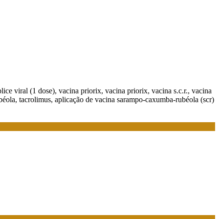
lice viral (1 dose), vacina priorix, vacina priorix, vacina s.c.r., vacina
ubéola, tacrolimus, aplicação de vacina sarampo-caxumba-rubéola (scr)