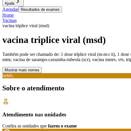
Ajuda
Agendar
Resultados de exames
Home
Vacinas
vacina triplice viral (msd)
vacina triplice viral (msd)
Também pode ser chamado de:
1 dose tríplice viral (m-m-r ii), 1 dose
mmr, vacina de sarampo-caxumba-rubeola (scr), vacina mmrv, vtv, tripl
Mostrar mais nomes
bebês
Sobre o atendimento
Atendimento nas unidades
Confira as unidades que
fazem o exame