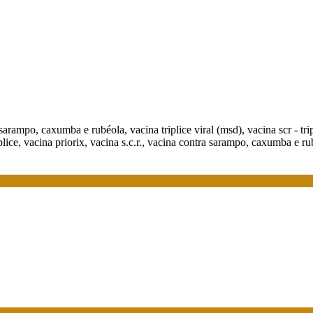
 sarampo, caxumba e rubéola, vacina triplice viral (msd), vacina scr - trip
ice, vacina priorix, vacina s.c.r., vacina contra sarampo, caxumba e r