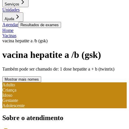
Serviços
Unidades
Ajuda
Agendar
Resultados de exames
Home
Vacinas
vacina hepatite a /b (gsk)
vacina hepatite a /b (gsk)
Também pode ser chamado de:
1 dose hepatite a + b (twinrix)
Mostrar mais nomes
Adulto
Criança
Idoso
Gestante
Adolescente
Sobre o atendimento