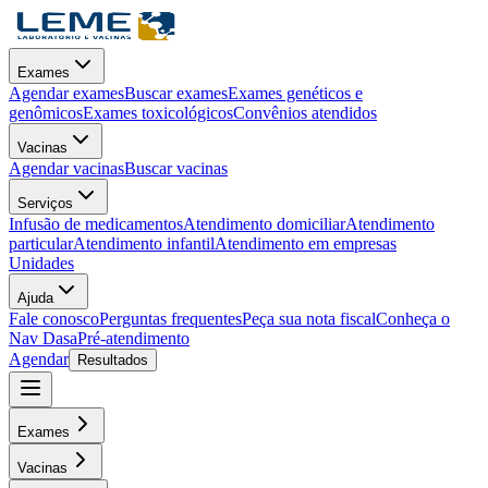
Exames
Agendar exames
Buscar exames
Exames genéticos e
genômicos
Exames toxicológicos
Convênios atendidos
Vacinas
Agendar vacinas
Buscar vacinas
Serviços
Infusão de medicamentos
Atendimento domiciliar
Atendimento
particular
Atendimento infantil
Atendimento em empresas
Unidades
Ajuda
Fale conosco
Perguntas frequentes
Peça sua nota fiscal
Conheça o
Nav Dasa
Pré-atendimento
Agendar
Resultados
Exames
Vacinas