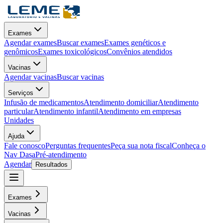
Exames
Agendar exames
Buscar exames
Exames genéticos e
genômicos
Exames toxicológicos
Convênios atendidos
Vacinas
Agendar vacinas
Buscar vacinas
Serviços
Infusão de medicamentos
Atendimento domiciliar
Atendimento
particular
Atendimento infantil
Atendimento em empresas
Unidades
Ajuda
Fale conosco
Perguntas frequentes
Peça sua nota fiscal
Conheça o
Nav Dasa
Pré-atendimento
Agendar
Resultados
Exames
Vacinas