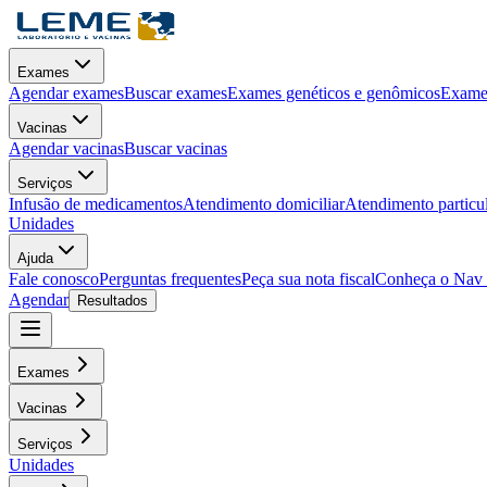
Exames
Agendar exames
Buscar exames
Exames genéticos e genômicos
Exames
Vacinas
Agendar vacinas
Buscar vacinas
Serviços
Infusão de medicamentos
Atendimento domiciliar
Atendimento particu
Unidades
Ajuda
Fale conosco
Perguntas frequentes
Peça sua nota fiscal
Conheça o Nav
Agendar
Resultados
Exames
Vacinas
Serviços
Unidades