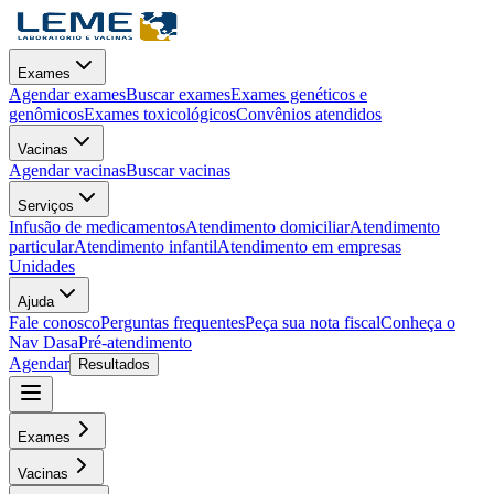
Exames
Agendar exames
Buscar exames
Exames genéticos e
genômicos
Exames toxicológicos
Convênios atendidos
Vacinas
Agendar vacinas
Buscar vacinas
Serviços
Infusão de medicamentos
Atendimento domiciliar
Atendimento
particular
Atendimento infantil
Atendimento em empresas
Unidades
Ajuda
Fale conosco
Perguntas frequentes
Peça sua nota fiscal
Conheça o
Nav Dasa
Pré-atendimento
Agendar
Resultados
Exames
Vacinas