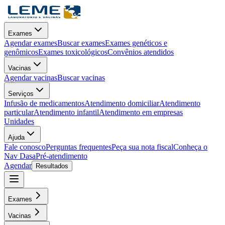
Exames
Agendar exames
Buscar exames
Exames genéticos e
genômicos
Exames toxicológicos
Convênios atendidos
Vacinas
Agendar vacinas
Buscar vacinas
Serviços
Infusão de medicamentos
Atendimento domiciliar
Atendimento
particular
Atendimento infantil
Atendimento em empresas
Unidades
Ajuda
Fale conosco
Perguntas frequentes
Peça sua nota fiscal
Conheça o
Nav Dasa
Pré-atendimento
Agendar
Resultados
Exames
Vacinas