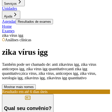
Serviços
Unidades
Ajuda
Agendar
Resultados de exames
Home
Exames
zika vírus igg
Análises clínicas
zika vírus igg
Também pode ser chamado de:
anti zikavirus igg, zika virus
anticorpos igg, zika virus igg quantitativo;anti zika igg
quantitativo;zica virus, zika virus, anticorpos igg, zika virus,
sorologia igg, zikavirus igg, zikavirus igg quantitativo
Mostrar mais nomes
Resultado em até
6 dias úteis
Qual seu convênio?