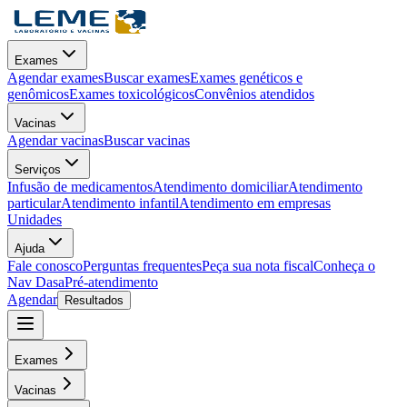
Exames
Agendar exames
Buscar exames
Exames genéticos e
genômicos
Exames toxicológicos
Convênios atendidos
Vacinas
Agendar vacinas
Buscar vacinas
Serviços
Infusão de medicamentos
Atendimento domiciliar
Atendimento
particular
Atendimento infantil
Atendimento em empresas
Unidades
Ajuda
Fale conosco
Perguntas frequentes
Peça sua nota fiscal
Conheça o
Nav Dasa
Pré-atendimento
Agendar
Resultados
Exames
Vacinas