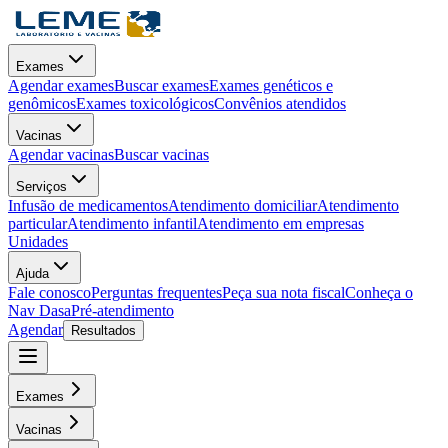
Exames
Agendar exames
Buscar exames
Exames genéticos e
genômicos
Exames toxicológicos
Convênios atendidos
Vacinas
Agendar vacinas
Buscar vacinas
Serviços
Infusão de medicamentos
Atendimento domiciliar
Atendimento
particular
Atendimento infantil
Atendimento em empresas
Unidades
Ajuda
Fale conosco
Perguntas frequentes
Peça sua nota fiscal
Conheça o
Nav Dasa
Pré-atendimento
Agendar
Resultados
Exames
Vacinas