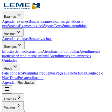
Exames
Agendar exames
Buscar exames
Exames genéticos e
genômicos
Exames toxicológicos
Convênios atendidos
Vacinas
Agendar vacinas
Buscar vacinas
Serviços
Infusão de medicamentos
Atendimento domiciliar
Atendimento
particular
Atendimento infantil
Atendimento em empresas
Unidades
Ajuda
Fale conosco
Perguntas frequentes
Peça sua nota fiscal
Conheça o
Nav Dasa
Pré-atendimento
Agendar
Resultados
Exames
Vacinas