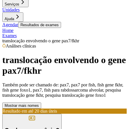
Serviços
Unidades
Ajuda
Agendar
Resultados de exames
Home
Exames
translocação envolvendo o gene pax7/fkhr
Análises clínicas
translocação envolvendo o gene
pax7/fkhr
Também pode ser chamado de:
pax7, pax7 por fish, fish gene fkhr,
fish gene foxo1, pax7, fish para rabdossarcoma alveolar, pesquisa
translocação gene fkhr, pesquisa translocação gene foxo1
Mostrar mais nomes
Resultado em até
20 dias úteis