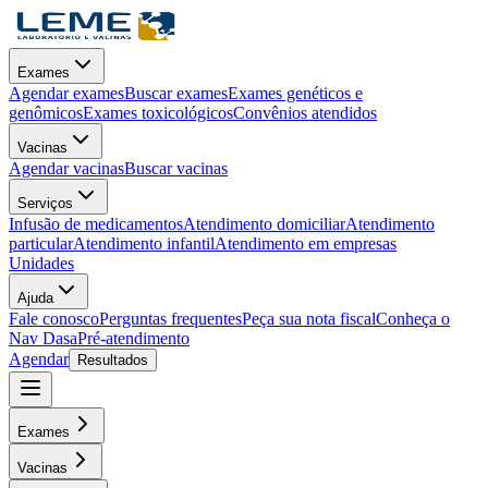
Exames
Agendar exames
Buscar exames
Exames genéticos e
genômicos
Exames toxicológicos
Convênios atendidos
Vacinas
Agendar vacinas
Buscar vacinas
Serviços
Infusão de medicamentos
Atendimento domiciliar
Atendimento
particular
Atendimento infantil
Atendimento em empresas
Unidades
Ajuda
Fale conosco
Perguntas frequentes
Peça sua nota fiscal
Conheça o
Nav Dasa
Pré-atendimento
Agendar
Resultados
Exames
Vacinas