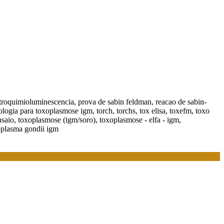
letroquimioluminescencia, prova de sabin feldman, reacao de sabin-
ogia para toxoplasmose igm, torch, torchs, tox elisa, toxefm, toxo
aio, toxoplasmose (igm/soro), toxoplasmose - elfa - igm,
xoplasma gondii igm