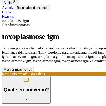
Ajuda
Agendar
Resultados de exames
Home
Exames
toxoplasmose igm
Análises clínicas
toxoplasmose igm
Também pode ser chamado de:
anticorpos contra t. gondii., anticor
feldman, sabin feldman (igm), sorologia para toxoplasma glondi igm, s
igm, toxo-m, toxoeigm, toxoplasma gondii, toxoplasmina igm, toxopla
toxoplasmose - igm, toxoplasmose igm, toxoplasmose igm - e qualitati
Mostrar mais nomes
Resultado em até
5 dias úteis
Qual seu convênio?