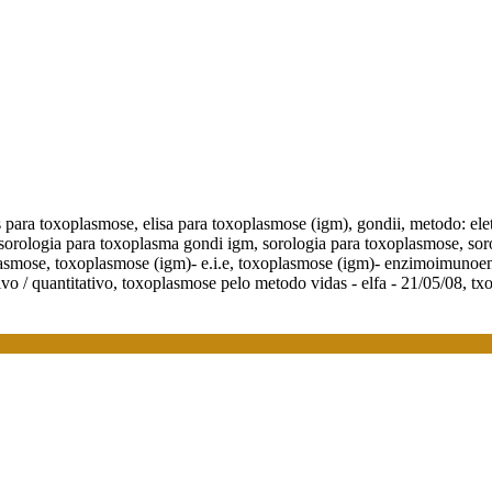
pos para toxoplasmose, elisa para toxoplasmose (igm), gondii, metodo: e
orologia para toxoplasma gondi igm, sorologia para toxoplasmose, sorol
smose, toxoplasmose (igm)- e.i.e, toxoplasmose (igm)- enzimoimunoens
vo / quantitativo, toxoplasmose pelo metodo vidas - elfa - 21/05/08, t