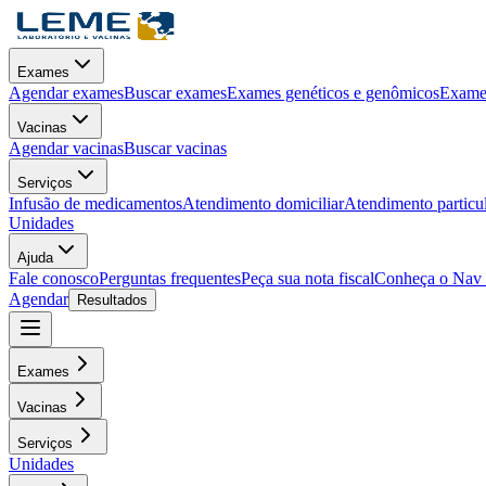
Exames
Agendar exames
Buscar exames
Exames genéticos e genômicos
Exames
Vacinas
Agendar vacinas
Buscar vacinas
Serviços
Infusão de medicamentos
Atendimento domiciliar
Atendimento particu
Unidades
Ajuda
Fale conosco
Perguntas frequentes
Peça sua nota fiscal
Conheça o Nav
Agendar
Resultados
Exames
Vacinas
Serviços
Unidades