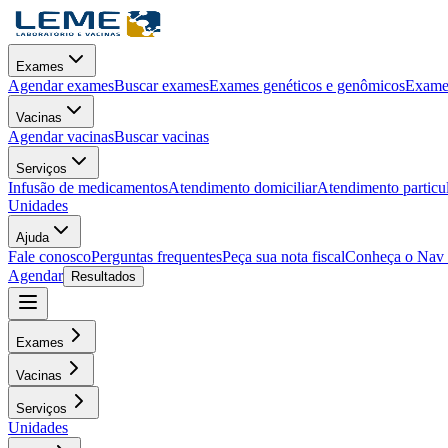
Exames
Agendar exames
Buscar exames
Exames genéticos e genômicos
Exames
Vacinas
Agendar vacinas
Buscar vacinas
Serviços
Infusão de medicamentos
Atendimento domiciliar
Atendimento particu
Unidades
Ajuda
Fale conosco
Perguntas frequentes
Peça sua nota fiscal
Conheça o Nav
Agendar
Resultados
Exames
Vacinas
Serviços
Unidades