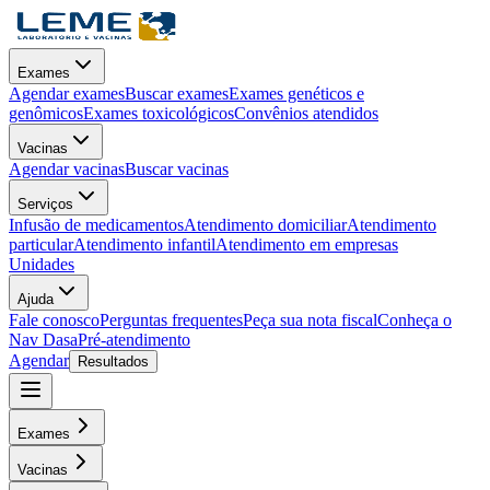
Exames
Agendar exames
Buscar exames
Exames genéticos e
genômicos
Exames toxicológicos
Convênios atendidos
Vacinas
Agendar vacinas
Buscar vacinas
Serviços
Infusão de medicamentos
Atendimento domiciliar
Atendimento
particular
Atendimento infantil
Atendimento em empresas
Unidades
Ajuda
Fale conosco
Perguntas frequentes
Peça sua nota fiscal
Conheça o
Nav Dasa
Pré-atendimento
Agendar
Resultados
Exames
Vacinas