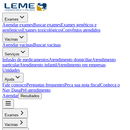
Exames
Agendar exames
Buscar exames
Exames genéticos e
genômicos
Exames toxicológicos
Convênios atendidos
Vacinas
Agendar vacinas
Buscar vacinas
Serviços
Infusão de medicamentos
Atendimento domiciliar
Atendimento
particular
Atendimento infantil
Atendimento em empresas
Unidades
Ajuda
Fale conosco
Perguntas frequentes
Peça sua nota fiscal
Conheça o
Nav Dasa
Pré-atendimento
Agendar
Resultados
Exames
Vacinas