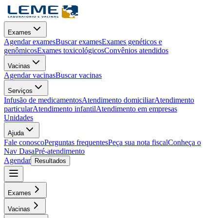
Exames
Agendar exames
Buscar exames
Exames genéticos e
genômicos
Exames toxicológicos
Convênios atendidos
Vacinas
Agendar vacinas
Buscar vacinas
Serviços
Infusão de medicamentos
Atendimento domiciliar
Atendimento
particular
Atendimento infantil
Atendimento em empresas
Unidades
Ajuda
Fale conosco
Perguntas frequentes
Peça sua nota fiscal
Conheça o
Nav Dasa
Pré-atendimento
Agendar
Resultados
Exames
Vacinas