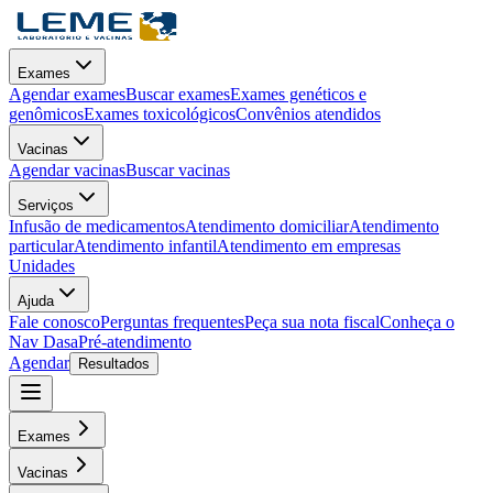
Exames
Agendar exames
Buscar exames
Exames genéticos e
genômicos
Exames toxicológicos
Convênios atendidos
Vacinas
Agendar vacinas
Buscar vacinas
Serviços
Infusão de medicamentos
Atendimento domiciliar
Atendimento
particular
Atendimento infantil
Atendimento em empresas
Unidades
Ajuda
Fale conosco
Perguntas frequentes
Peça sua nota fiscal
Conheça o
Nav Dasa
Pré-atendimento
Agendar
Resultados
Exames
Vacinas