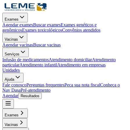
Exames
Agendar exames
Buscar exames
Exames genéticos e
genômicos
Exames toxicológicos
Convênios atendidos
Vacinas
Agendar vacinas
Buscar vacinas
Serviços
Infusão de medicamentos
Atendimento domiciliar
Atendimento
particular
Atendimento infantil
Atendimento em empresas
Unidades
Ajuda
Fale conosco
Perguntas frequentes
Peça sua nota fiscal
Conheça o
Nav Dasa
Pré-atendimento
Agendar
Resultados
Exames
Vacinas