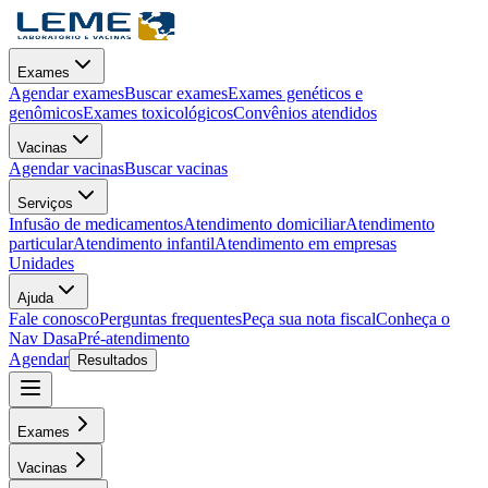
Exames
Agendar exames
Buscar exames
Exames genéticos e
genômicos
Exames toxicológicos
Convênios atendidos
Vacinas
Agendar vacinas
Buscar vacinas
Serviços
Infusão de medicamentos
Atendimento domiciliar
Atendimento
particular
Atendimento infantil
Atendimento em empresas
Unidades
Ajuda
Fale conosco
Perguntas frequentes
Peça sua nota fiscal
Conheça o
Nav Dasa
Pré-atendimento
Agendar
Resultados
Exames
Vacinas