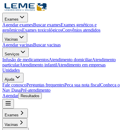
Exames
Agendar exames
Buscar exames
Exames genéticos e
genômicos
Exames toxicológicos
Convênios atendidos
Vacinas
Agendar vacinas
Buscar vacinas
Serviços
Infusão de medicamentos
Atendimento domiciliar
Atendimento
particular
Atendimento infantil
Atendimento em empresas
Unidades
Ajuda
Fale conosco
Perguntas frequentes
Peça sua nota fiscal
Conheça o
Nav Dasa
Pré-atendimento
Agendar
Resultados
Exames
Vacinas