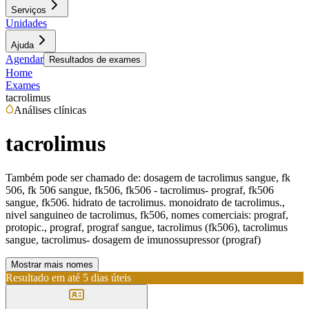
Serviços
Unidades
Ajuda
Agendar
Resultados de exames
Home
Exames
tacrolimus
Análises clínicas
tacrolimus
Também pode ser chamado de:
dosagem de tacrolimus sangue, fk
506, fk 506 sangue, fk506, fk506 - tacrolimus- prograf, fk506
sangue, fk506. hidrato de tacrolimus. monoidrato de tacrolimus.,
nivel sanguineo de tacrolimus, fk506, nomes comerciais: prograf,
protopic., prograf, prograf sangue, tacrolimus (fk506), tacrolimus
sangue, tacrolimus- dosagem de imunossupressor (prograf)
Mostrar mais nomes
Resultado em até
5 dias úteis