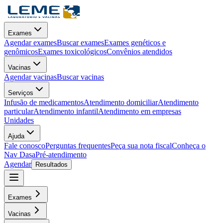
Exames
Agendar exames
Buscar exames
Exames genéticos e
genômicos
Exames toxicológicos
Convênios atendidos
Vacinas
Agendar vacinas
Buscar vacinas
Serviços
Infusão de medicamentos
Atendimento domiciliar
Atendimento
particular
Atendimento infantil
Atendimento em empresas
Unidades
Ajuda
Fale conosco
Perguntas frequentes
Peça sua nota fiscal
Conheça o
Nav Dasa
Pré-atendimento
Agendar
Resultados
Exames
Vacinas