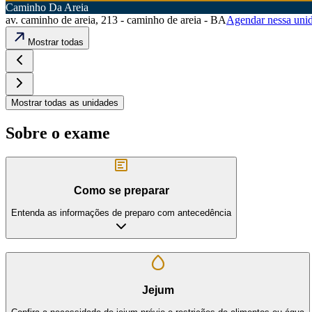
Caminho Da Areia
av. caminho de areia, 213 - caminho de areia - BA
Agendar nessa uni
Mostrar todas
Mostrar todas as unidades
Sobre o exame
Como se preparar
Entenda as informações de preparo com antecedência
Jejum