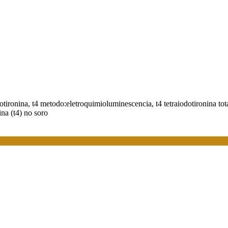
dotironina, t4 metodo:eletroquimioluminescencia, t4 tetraiodotironina total (t4
xina (t4) no soro