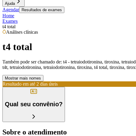
Ajuda
Agendar
Resultados de exames
Home
Exames
t4 total
Análises clínicas
t4 total
Também pode ser chamado de:
t4 - tetraiodotironina, tiroxina, tetraio
t4t, tetraiodotironina, tetraiodotironina, tiroxina, t4 total, tiroxina, tiro
Mostrar mais nomes
Resultado em até
2 dias úteis
Qual seu convênio?
Sobre o atendimento