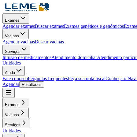
Exames
Agendar exames
Buscar exames
Exames genéticos e genômicos
Exames
Vacinas
Agendar vacinas
Buscar vacinas
Serviços
Infusão de medicamentos
Atendimento domiciliar
Atendimento particu
Unidades
Ajuda
Fale conosco
Perguntas frequentes
Peça sua nota fiscal
Conheça o Nav
Agendar
Resultados
Exames
Vacinas
Serviços
Unidades