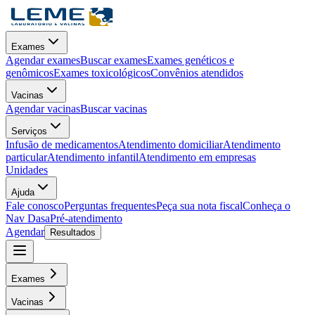
Exames
Agendar exames
Buscar exames
Exames genéticos e
genômicos
Exames toxicológicos
Convênios atendidos
Vacinas
Agendar vacinas
Buscar vacinas
Serviços
Infusão de medicamentos
Atendimento domiciliar
Atendimento
particular
Atendimento infantil
Atendimento em empresas
Unidades
Ajuda
Fale conosco
Perguntas frequentes
Peça sua nota fiscal
Conheça o
Nav Dasa
Pré-atendimento
Agendar
Resultados
Exames
Vacinas