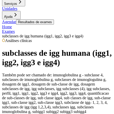
Serviços
Unidades
Ajuda
Agendar
Resultados de exames
Home
Exames
subclasses de igg humana (igg1, igg2, igg3 e igg4)
Análises clínicas
subclasses de igg humana (igg1,
igg2, igg3 e igg4)
Também pode ser chamado de:
imunoglobulina g - subclasse 4,
subclasses de imunoglobulina g, subclasses de imunoglogulina g,
dosagem de igg1, dosagem de sub-classe de igg, dosagem
subclasses de igg, igg subclasses, igg subclasses (4), igg subclasses,
perfil, igg1, igg1, igg2, igg3 e igg4, igg2, igg3, igg4, quantificacao
de sub-classes de igg, sub classe igg4, sub classes de igg, sub-classe
igg1, sub-classe igg2, sub-classe igg3, subclasse de igg- 1, 2, 3, 4,
subclasses de igg (igg 1,2,3,4), subclasses igg, subclasses
imunoglobulina g, subigg1 subigg2 subigg3 subigg4