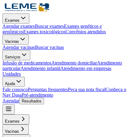
Exames
Agendar exames
Buscar exames
Exames genéticos e
genômicos
Exames toxicológicos
Convênios atendidos
Vacinas
Agendar vacinas
Buscar vacinas
Serviços
Infusão de medicamentos
Atendimento domiciliar
Atendimento
particular
Atendimento infantil
Atendimento em empresas
Unidades
Ajuda
Fale conosco
Perguntas frequentes
Peça sua nota fiscal
Conheça o
Nav Dasa
Pré-atendimento
Agendar
Resultados
Exames
Vacinas