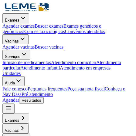
Exames
Agendar exames
Buscar exames
Exames genéticos e
genômicos
Exames toxicológicos
Convênios atendidos
Vacinas
Agendar vacinas
Buscar vacinas
Serviços
Infusão de medicamentos
Atendimento domiciliar
Atendimento
particular
Atendimento infantil
Atendimento em empresas
Unidades
Ajuda
Fale conosco
Perguntas frequentes
Peça sua nota fiscal
Conheça o
Nav Dasa
Pré-atendimento
Agendar
Resultados
Exames
Vacinas