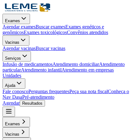
Exames
Agendar exames
Buscar exames
Exames genéticos e
genômicos
Exames toxicológicos
Convênios atendidos
Vacinas
Agendar vacinas
Buscar vacinas
Serviços
Infusão de medicamentos
Atendimento domiciliar
Atendimento
particular
Atendimento infantil
Atendimento em empresas
Unidades
Ajuda
Fale conosco
Perguntas frequentes
Peça sua nota fiscal
Conheça o
Nav Dasa
Pré-atendimento
Agendar
Resultados
Exames
Vacinas