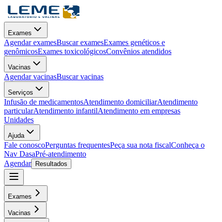
Exames
Agendar exames
Buscar exames
Exames genéticos e
genômicos
Exames toxicológicos
Convênios atendidos
Vacinas
Agendar vacinas
Buscar vacinas
Serviços
Infusão de medicamentos
Atendimento domiciliar
Atendimento
particular
Atendimento infantil
Atendimento em empresas
Unidades
Ajuda
Fale conosco
Perguntas frequentes
Peça sua nota fiscal
Conheça o
Nav Dasa
Pré-atendimento
Agendar
Resultados
Exames
Vacinas