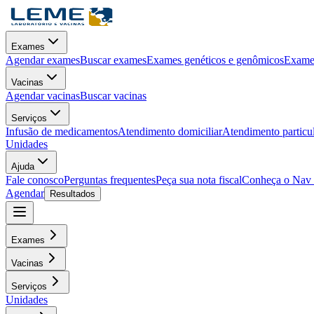
Exames
Agendar exames
Buscar exames
Exames genéticos e genômicos
Exames
Vacinas
Agendar vacinas
Buscar vacinas
Serviços
Infusão de medicamentos
Atendimento domiciliar
Atendimento particu
Unidades
Ajuda
Fale conosco
Perguntas frequentes
Peça sua nota fiscal
Conheça o Nav
Agendar
Resultados
Exames
Vacinas
Serviços
Unidades