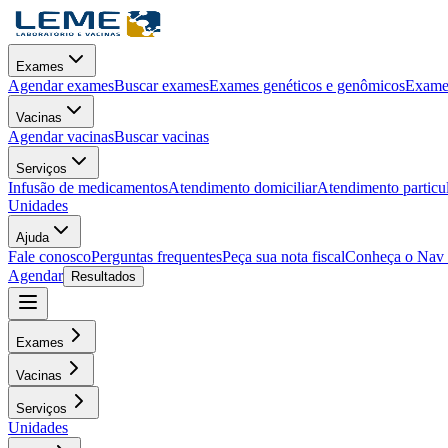
Exames
Agendar exames
Buscar exames
Exames genéticos e genômicos
Exames
Vacinas
Agendar vacinas
Buscar vacinas
Serviços
Infusão de medicamentos
Atendimento domiciliar
Atendimento particu
Unidades
Ajuda
Fale conosco
Perguntas frequentes
Peça sua nota fiscal
Conheça o Nav
Agendar
Resultados
Exames
Vacinas
Serviços
Unidades