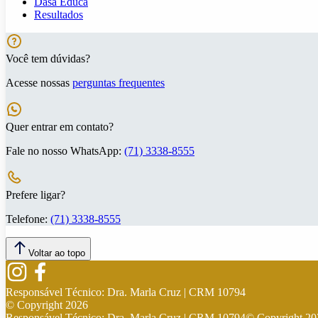
Dasa Educa
Resultados
Você tem dúvidas?
Acesse nossas
perguntas frequentes
Quer entrar em contato?
Fale no nosso WhatsApp:
(71) 3338-8555
Prefere ligar?
Telefone:
(71) 3338-8555
Voltar ao topo
Responsável Técnico:
Dra. Marla Cruz | CRM 10794
© Copyright
2026
Responsável Técnico:
Dra. Marla Cruz | CRM 10794
© Copyright
20