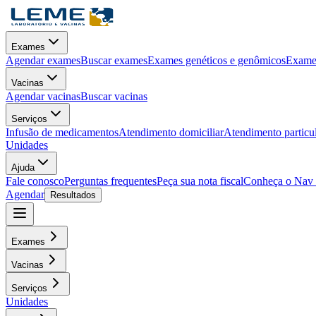
Exames
Agendar exames
Buscar exames
Exames genéticos e genômicos
Exames
Vacinas
Agendar vacinas
Buscar vacinas
Serviços
Infusão de medicamentos
Atendimento domiciliar
Atendimento particu
Unidades
Ajuda
Fale conosco
Perguntas frequentes
Peça sua nota fiscal
Conheça o Nav
Agendar
Resultados
Exames
Vacinas
Serviços
Unidades