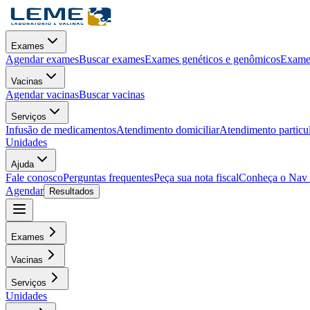
Exames
Agendar exames
Buscar exames
Exames genéticos e genômicos
Exames
Vacinas
Agendar vacinas
Buscar vacinas
Serviços
Infusão de medicamentos
Atendimento domiciliar
Atendimento particu
Unidades
Ajuda
Fale conosco
Perguntas frequentes
Peça sua nota fiscal
Conheça o Nav
Agendar
Resultados
Exames
Vacinas
Serviços
Unidades