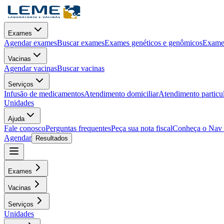
Exames
Agendar exames
Buscar exames
Exames genéticos e genômicos
Exames
Vacinas
Agendar vacinas
Buscar vacinas
Serviços
Infusão de medicamentos
Atendimento domiciliar
Atendimento particu
Unidades
Ajuda
Fale conosco
Perguntas frequentes
Peça sua nota fiscal
Conheça o Nav
Agendar
Resultados
Exames
Vacinas
Serviços
Unidades