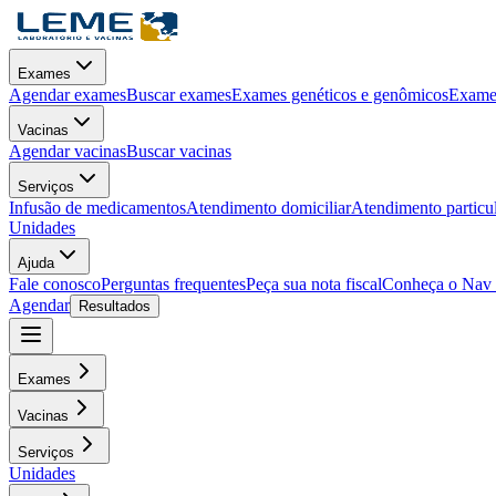
Exames
Agendar exames
Buscar exames
Exames genéticos e genômicos
Exames
Vacinas
Agendar vacinas
Buscar vacinas
Serviços
Infusão de medicamentos
Atendimento domiciliar
Atendimento particu
Unidades
Ajuda
Fale conosco
Perguntas frequentes
Peça sua nota fiscal
Conheça o Nav
Agendar
Resultados
Exames
Vacinas
Serviços
Unidades