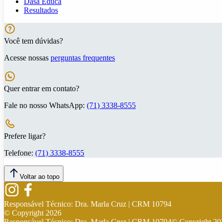
Dasa Educa
Resultados
Você tem dúvidas?
Acesse nossas
perguntas frequentes
Quer entrar em contato?
Fale no nosso WhatsApp:
(71) 3338-8555
Prefere ligar?
Telefone:
(71) 3338-8555
Voltar ao topo
Responsável Técnico:
Dra. Marla Cruz | CRM 10794
© Copyright
2026
Responsável Técnico:
Dra. Marla Cruz | CRM 10794
© Copyright
20