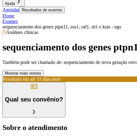
Ajuda
Agendar
Resultados de exames
Home
Exames
sequenciamento dos genes ptpn11, sos1, raf1, rit1 e kras - ngs
Análises clínicas
sequenciamento dos genes ptpn11,
Também pode ser chamado de:
sequenciamento de nova geração envo
Mostrar mais nomes
Resultado em até
33 dias úteis
Qual seu convênio?
Sobre o atendimento