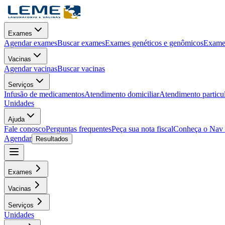
Exames
Agendar exames
Buscar exames
Exames genéticos e genômicos
Exames
Vacinas
Agendar vacinas
Buscar vacinas
Serviços
Infusão de medicamentos
Atendimento domiciliar
Atendimento particu
Unidades
Ajuda
Fale conosco
Perguntas frequentes
Peça sua nota fiscal
Conheça o Nav
Agendar
Resultados
Exames
Vacinas
Serviços
Unidades