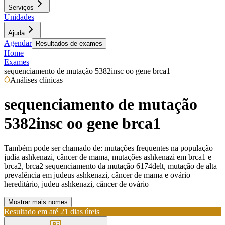
Serviços
Unidades
Ajuda
Agendar
Resultados de exames
Home
Exames
sequenciamento de mutação 5382insc oo gene brca1
Análises clínicas
sequenciamento de mutação
5382insc oo gene brca1
Também pode ser chamado de:
mutações frequentes na população
judia ashkenazi, câncer de mama, mutações ashkenazi em brca1 e
brca2, brca2 sequenciamento da mutação 6174delt, mutação de alta
prevalência em judeus ashkenazi, câncer de mama e ovário
hereditário, judeu ashkenazi, câncer de ovário
Mostrar mais nomes
Resultado em até
21 dias úteis