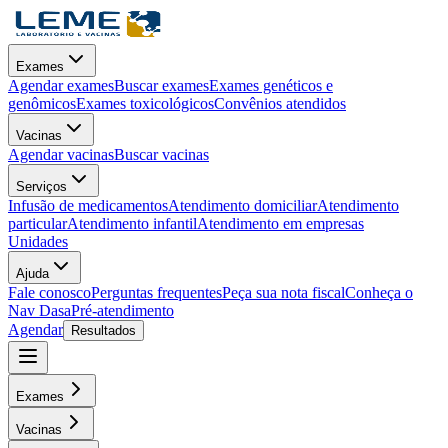
Exames
Agendar exames
Buscar exames
Exames genéticos e
genômicos
Exames toxicológicos
Convênios atendidos
Vacinas
Agendar vacinas
Buscar vacinas
Serviços
Infusão de medicamentos
Atendimento domiciliar
Atendimento
particular
Atendimento infantil
Atendimento em empresas
Unidades
Ajuda
Fale conosco
Perguntas frequentes
Peça sua nota fiscal
Conheça o
Nav Dasa
Pré-atendimento
Agendar
Resultados
Exames
Vacinas