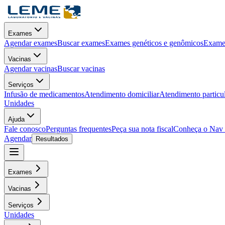
Exames
Agendar exames
Buscar exames
Exames genéticos e genômicos
Exames
Vacinas
Agendar vacinas
Buscar vacinas
Serviços
Infusão de medicamentos
Atendimento domiciliar
Atendimento particu
Unidades
Ajuda
Fale conosco
Perguntas frequentes
Peça sua nota fiscal
Conheça o Nav
Agendar
Resultados
Exames
Vacinas
Serviços
Unidades