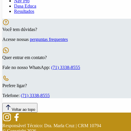
Nav Pro
Dasa Educa
Resultados
Você tem dúvidas?
Acesse nossas
perguntas frequentes
Quer entrar em contato?
Fale no nosso WhatsApp:
(71) 3338-8555
Prefere ligar?
Telefone:
(71) 3338-8555
Voltar ao topo
Responsável Técnico:
Dra. Marla Cruz | CRM 10794
© Copyright
2026