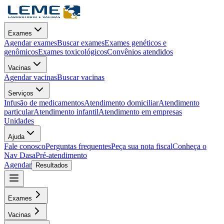
Exames
Agendar exames
Buscar exames
Exames genéticos e
genômicos
Exames toxicológicos
Convênios atendidos
Vacinas
Agendar vacinas
Buscar vacinas
Serviços
Infusão de medicamentos
Atendimento domiciliar
Atendimento
particular
Atendimento infantil
Atendimento em empresas
Unidades
Ajuda
Fale conosco
Perguntas frequentes
Peça sua nota fiscal
Conheça o
Nav Dasa
Pré-atendimento
Agendar
Resultados
Exames
Vacinas