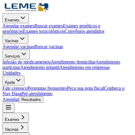
Exames
Agendar exames
Buscar exames
Exames genéticos e
genômicos
Exames toxicológicos
Convênios atendidos
Vacinas
Agendar vacinas
Buscar vacinas
Serviços
Infusão de medicamentos
Atendimento domiciliar
Atendimento
particular
Atendimento infantil
Atendimento em empresas
Unidades
Ajuda
Fale conosco
Perguntas frequentes
Peça sua nota fiscal
Conheça o
Nav Dasa
Pré-atendimento
Agendar
Resultados
Exames
Vacinas