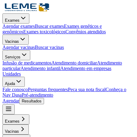
Exames
Agendar exames
Buscar exames
Exames genéticos e
genômicos
Exames toxicológicos
Convênios atendidos
Vacinas
Agendar vacinas
Buscar vacinas
Serviços
Infusão de medicamentos
Atendimento domiciliar
Atendimento
particular
Atendimento infantil
Atendimento em empresas
Unidades
Ajuda
Fale conosco
Perguntas frequentes
Peça sua nota fiscal
Conheça o
Nav Dasa
Pré-atendimento
Agendar
Resultados
Exames
Vacinas