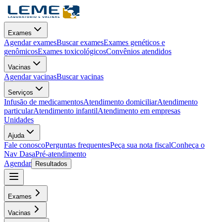
Exames
Agendar exames
Buscar exames
Exames genéticos e
genômicos
Exames toxicológicos
Convênios atendidos
Vacinas
Agendar vacinas
Buscar vacinas
Serviços
Infusão de medicamentos
Atendimento domiciliar
Atendimento
particular
Atendimento infantil
Atendimento em empresas
Unidades
Ajuda
Fale conosco
Perguntas frequentes
Peça sua nota fiscal
Conheça o
Nav Dasa
Pré-atendimento
Agendar
Resultados
Exames
Vacinas