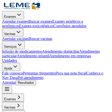
Exames
Agendar exames
Buscar exames
Exames genéticos e
genômicos
Exames toxicológicos
Convênios atendidos
Vacinas
Agendar vacinas
Buscar vacinas
Serviços
Infusão de medicamentos
Atendimento domiciliar
Atendimento
particular
Atendimento infantil
Atendimento em empresas
Unidades
Ajuda
Fale conosco
Perguntas frequentes
Peça sua nota fiscal
Conheça o
Nav Dasa
Pré-atendimento
Agendar
Resultados
Exames
Vacinas