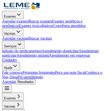
Exames
Agendar exames
Buscar exames
Exames genéticos e
genômicos
Exames toxicológicos
Convênios atendidos
Vacinas
Agendar vacinas
Buscar vacinas
Serviços
Infusão de medicamentos
Atendimento domiciliar
Atendimento
particular
Atendimento infantil
Atendimento em empresas
Unidades
Ajuda
Fale conosco
Perguntas frequentes
Peça sua nota fiscal
Conheça o
Nav Dasa
Pré-atendimento
Agendar
Resultados
Exames
Vacinas