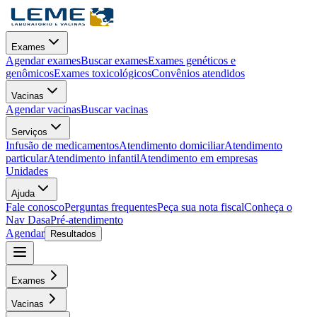
Exames
Agendar exames
Buscar exames
Exames genéticos e
genômicos
Exames toxicológicos
Convênios atendidos
Vacinas
Agendar vacinas
Buscar vacinas
Serviços
Infusão de medicamentos
Atendimento domiciliar
Atendimento
particular
Atendimento infantil
Atendimento em empresas
Unidades
Ajuda
Fale conosco
Perguntas frequentes
Peça sua nota fiscal
Conheça o
Nav Dasa
Pré-atendimento
Agendar
Resultados
Exames
Vacinas