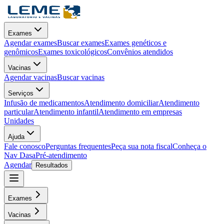
Exames
Agendar exames
Buscar exames
Exames genéticos e
genômicos
Exames toxicológicos
Convênios atendidos
Vacinas
Agendar vacinas
Buscar vacinas
Serviços
Infusão de medicamentos
Atendimento domiciliar
Atendimento
particular
Atendimento infantil
Atendimento em empresas
Unidades
Ajuda
Fale conosco
Perguntas frequentes
Peça sua nota fiscal
Conheça o
Nav Dasa
Pré-atendimento
Agendar
Resultados
Exames
Vacinas