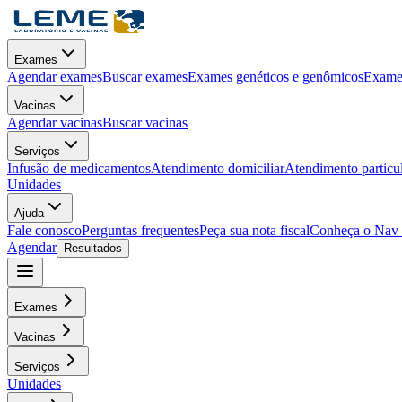
Exames
Agendar exames
Buscar exames
Exames genéticos e genômicos
Exames
Vacinas
Agendar vacinas
Buscar vacinas
Serviços
Infusão de medicamentos
Atendimento domiciliar
Atendimento particu
Unidades
Ajuda
Fale conosco
Perguntas frequentes
Peça sua nota fiscal
Conheça o Nav
Agendar
Resultados
Exames
Vacinas
Serviços
Unidades